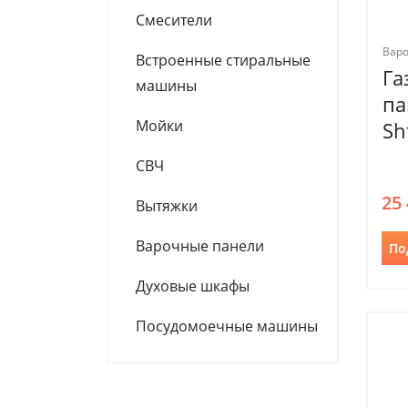
Смесители
Вар
Встроенные стиральные
Га
машины
па
Мойки
Sh
СВЧ
25
Вытяжки
Варочные панели
По
Духовые шкафы
Посудомоечные машины