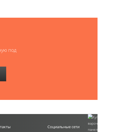
ную под
такты
Социальные сети