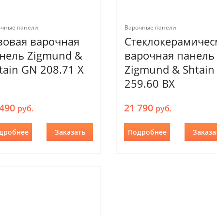
очные панели
Варочные панели
зовая варочная
Стеклокерамичес
нель Zigmund &
варочная панель
tain GN 208.71 X
Zigmund & Shtain
259.60 BХ
 490
21 790
руб.
руб.
дробнее
Заказать
Подробнее
Заказа