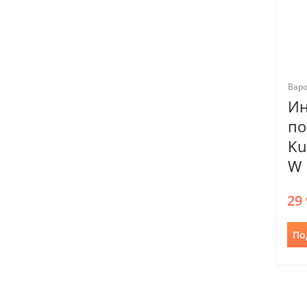
Вар
Ин
по
Ku
W
29
По